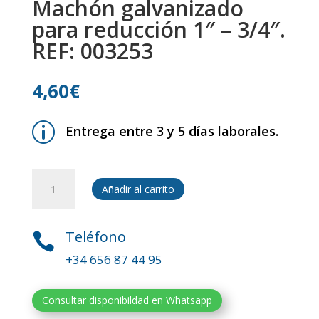
Machón galvanizado
para reducción 1″ – 3/4″.
REF: 003253
4,60
€
p
Entrega entre 3 y 5 días laborales.
Machón
Añadir al carrito
galvanizado
para
reducción
Teléfono

1"
+34 656 87 44 95
-
3/4".
REF:
Consultar disponibildad en Whatsapp
003253