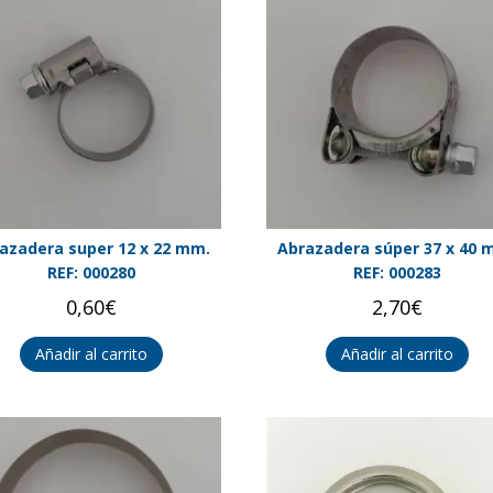
azadera super 12 x 22 mm.
Abrazadera súper 37 x 40 
REF: 000280
REF: 000283
0,60
€
2,70
€
Añadir al carrito
Añadir al carrito