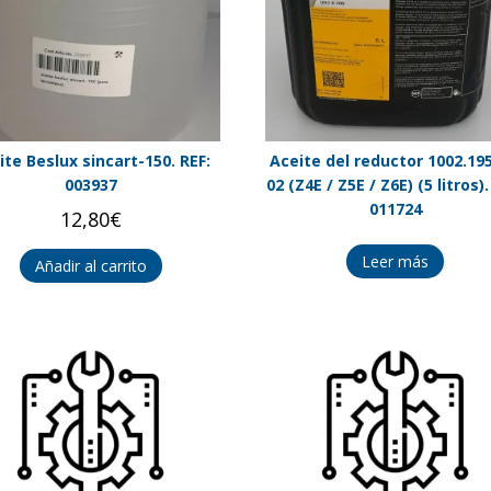
ite Beslux sincart-150. REF:
Aceite del reductor 1002.195
003937
02 (Z4E / Z5E / Z6E) (5 litros).
011724
12,80
€
Leer más
Añadir al carrito