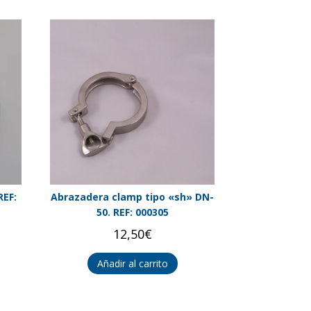
REF:
Abrazadera clamp tipo «sh» DN-
50. REF: 000305
12,50
€
Añadir al carrito