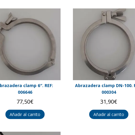
brazadera clamp 6″. REF:
Abrazadera clamp DN-100. 
006646
000304
77,50
€
31,90
€
Añadir al carrito
Añadir al carrito