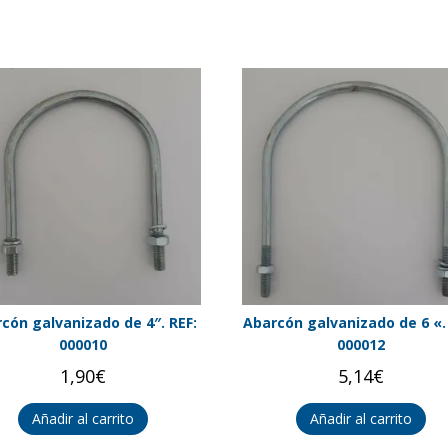
cón galvanizado de 4″. REF:
Abarcón galvanizado de 6 «.
000010
000012
1,90
€
5,14
€
Añadir al carrito
Añadir al carrito