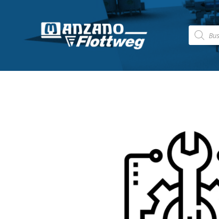
Búsqued
de
producto