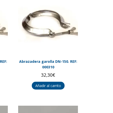
REF:
Abrazadera garolla DN-150. REF:
000310
32,30
€
Añadir al carrito