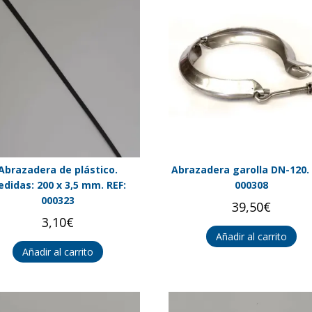
Abrazadera de plástico.
Abrazadera garolla DN-120. 
didas: 200 x 3,5 mm. REF:
000308
000323
39,50
€
3,10
€
Añadir al carrito
Añadir al carrito