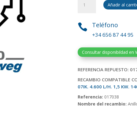
Añadir al carrit
reten
Bomba
Teca
Teléfono

07I.
+34 656 87 44 95
REF:
017038
cantidad
Consultar disponibildad en
REFERENCIA REPUESTO: 01
RECAMBIO COMPATIBLE C
07IK. 4.600 L/H. 1,5 KW. 1
Referencia:
017038
Nombre del recambio:
Anill