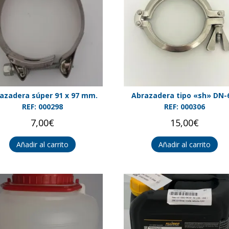
azadera súper 91 x 97 mm.
Abrazadera tipo «sh» DN-
REF: 000298
REF: 000306
7,00
€
15,00
€
Añadir al carrito
Añadir al carrito