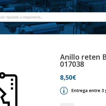
a
s
Anillo reten 
017038
8,50
€
p
Entrega entre 3 y
Anillo