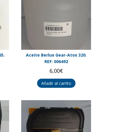
65.
Aceite Berlux Gear-Atox 320.
REF: 006492
6,00
€
Añadir al carrito