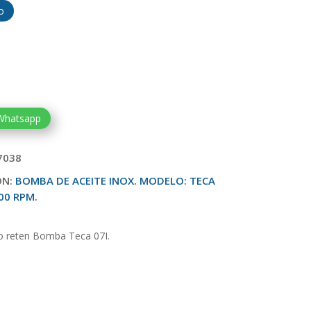
o
 Whatsapp
7038
ON:
BOMBA DE ACEITE INOX. MODELO: TECA
400 RPM.
o reten Bomba Teca 07I.