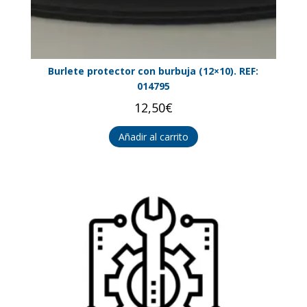
Burlete protector con burbuja (12×10). REF:
014795
12,50
€
Añadir al carrito