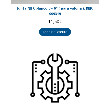
Junta NBR blanco d= 6″ ( para valona ). REF:
009319
11,50
€
Añadir al carrito