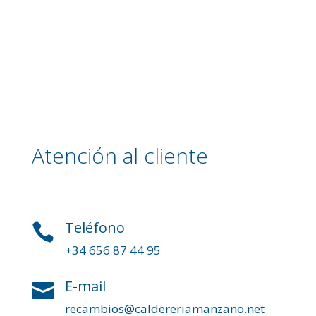
Atención al cliente
Teléfono

+34 656 87 44 95
E-mail

recambios@caldereriamanzano.net