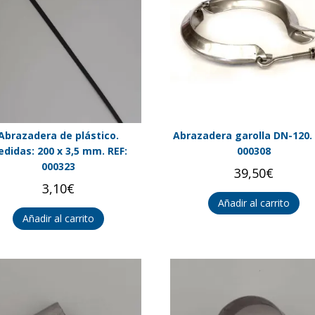
Abrazadera de plástico.
Abrazadera garolla DN-120. 
didas: 200 x 3,5 mm. REF:
000308
000323
39,50
€
3,10
€
Añadir al carrito
Añadir al carrito