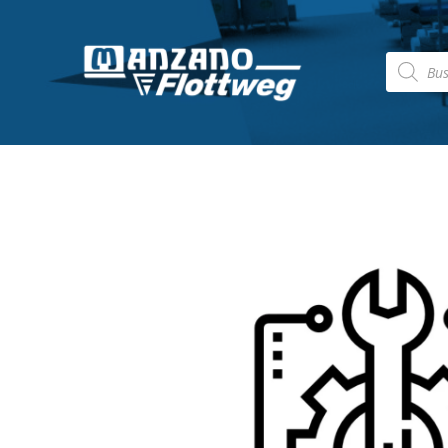
Búsqued
de
producto