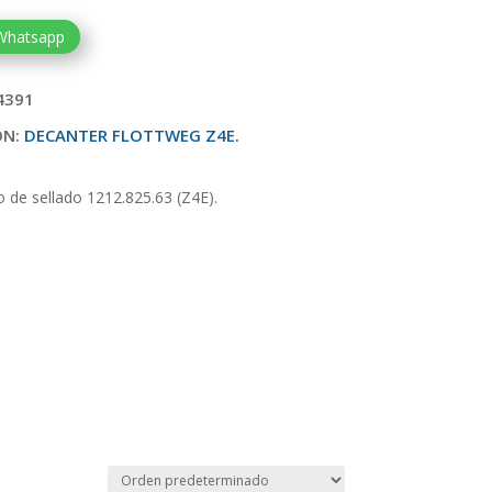
 Whatsapp
4391
ON:
DECANTER FLOTTWEG Z4E.
o de sellado 1212.825.63 (Z4E).