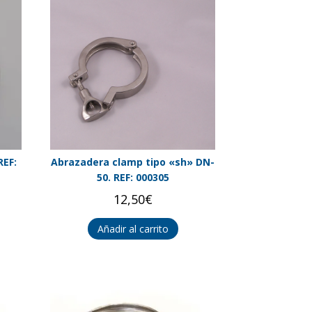
REF:
Abrazadera clamp tipo «sh» DN-
50. REF: 000305
12,50
€
Añadir al carrito