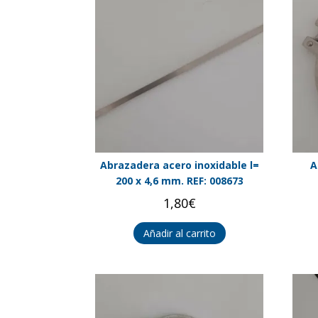
Abrazadera acero inoxidable l=
A
200 x 4,6 mm. REF: 008673
1,80
€
Añadir al carrito