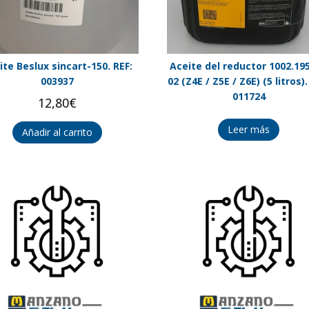
ite Beslux sincart-150. REF:
Aceite del reductor 1002.195
003937
02 (Z4E / Z5E / Z6E) (5 litros).
011724
12,80
€
Leer más
Añadir al carrito