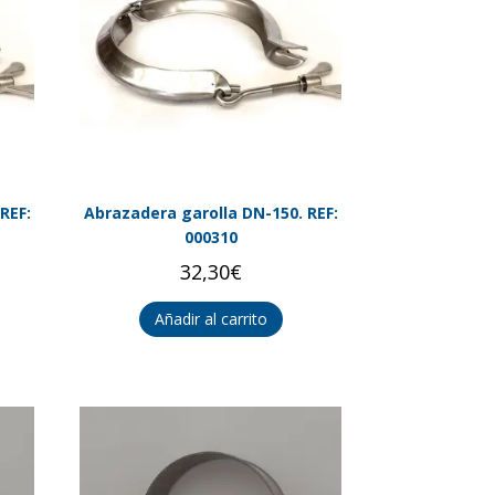
REF:
Abrazadera garolla DN-150. REF:
000310
32,30
€
Añadir al carrito