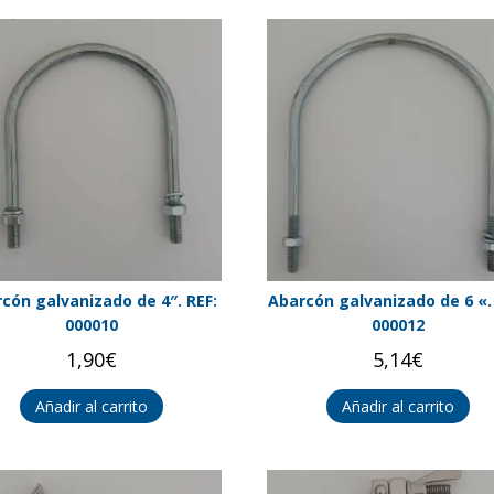
cón galvanizado de 4″. REF:
Abarcón galvanizado de 6 «.
000010
000012
1,90
€
5,14
€
Añadir al carrito
Añadir al carrito