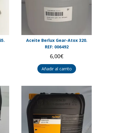
65.
Aceite Berlux Gear-Atox 320.
REF: 006492
6,00
€
Añadir al carrito