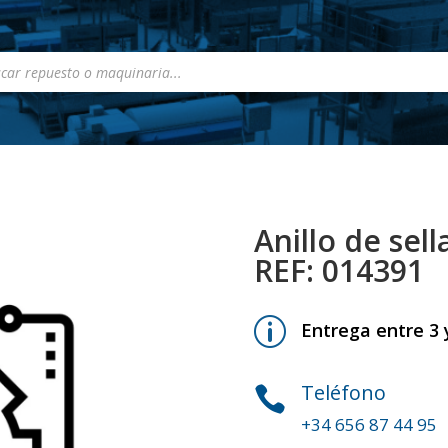
a
s
Anillo de sel
REF: 014391
p
Entrega entre 3 y
Teléfono

+34 656 87 44 95