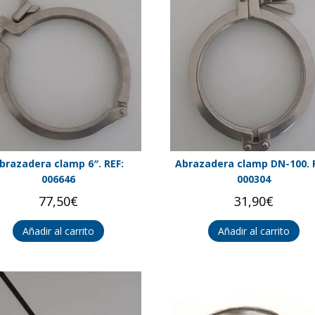
brazadera clamp 6″. REF:
Abrazadera clamp DN-100. 
006646
000304
77,50
€
31,90
€
Añadir al carrito
Añadir al carrito