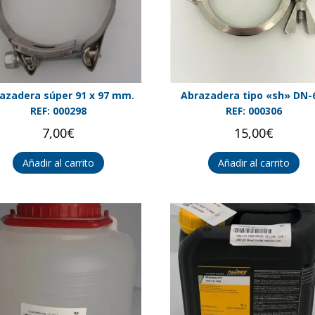
azadera súper 91 x 97 mm.
Abrazadera tipo «sh» DN-
REF: 000298
REF: 000306
7,00
€
15,00
€
Añadir al carrito
Añadir al carrito