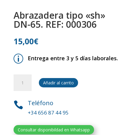
Abrazadera tipo «sh»
DN-65. REF: 000306
15,00
€
p
Entrega entre 3 y 5 días laborales.
Abrazadera
Añadir al carrito
tipo
"sh"
DN-
Teléfono

65.
+34 656 87 44 95
REF:
000306
cantidad
Consultar disponibildad en Whatsapp