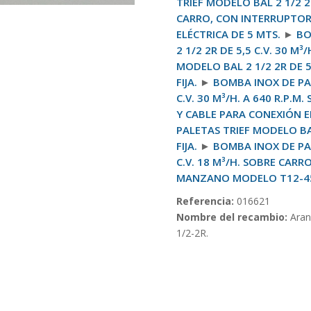
TRIEF MODELO BAL 2 1/2 2R
CARRO, CON INTERRUPTOR
ELÉCTRICA DE 5 MTS.
►
BO
2 1/2 2R DE 5,5 C.V. 30 M³/
MODELO BAL 2 1/2 2R DE 5,
FIJA.
►
BOMBA INOX DE PAL
C.V. 30 M³/H. A 640 R.P.
Y CABLE PARA CONEXIÓN E
PALETAS TRIEF MODELO BAL
FIJA.
►
BOMBA INOX DE PAL
C.V. 18 M³/H. SOBRE CARRO
MANZANO MODELO T12-45
Referencia:
016621
Nombre del recambio:
Aran
1/2-2R.