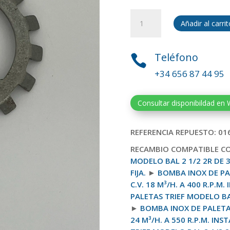
Arandela
Añadir al carrit
bloqueo
TW065
para
Teléfono

bomba
+34 656 87 44 95
Trief
BAL
2-
Consultar disponibildad en
1/2-
2R.
REFERENCIA REPUESTO: 01
REF:
016621
RECAMBIO COMPATIBLE C
cantidad
MODELO BAL 2 1/2 2R DE 3 
FIJA.
►
BOMBA INOX DE PAL
C.V. 18 M³/H. A 400 R.P.M.
PALETAS TRIEF MODELO BAL 
►
BOMBA INOX DE PALETAS 
24 M³/H. A 550 R.P.M. INST