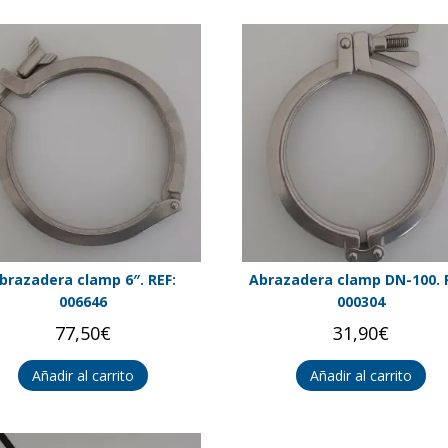
brazadera clamp 6″. REF:
Abrazadera clamp DN-100. 
006646
000304
77,50
€
31,90
€
Añadir al carrito
Añadir al carrito