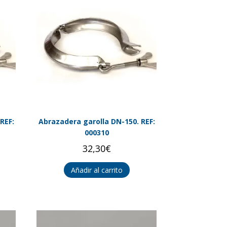
REF:
Abrazadera garolla DN-150. REF:
000310
32,30
€
Añadir al carrito