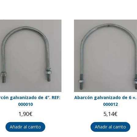
cón galvanizado de 4″. REF:
Abarcón galvanizado de 6 «.
000010
000012
1,90
€
5,14
€
Añadir al carrito
Añadir al carrito