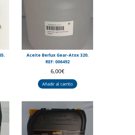
65.
Aceite Berlux Gear-Atox 320.
REF: 006492
6,00
€
Añadir al carrito