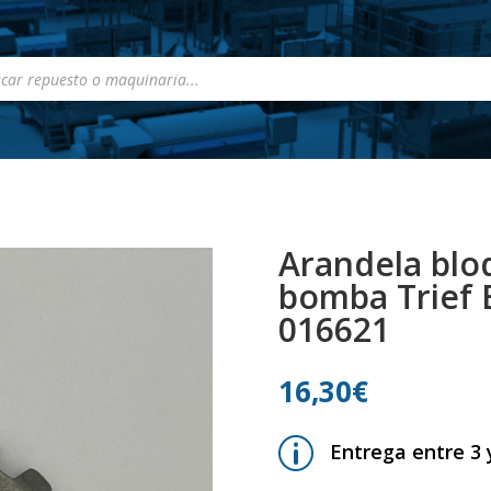
a
s
Arandela blo
bomba Trief B
016621
16,30
€
p
Entrega entre 3 y