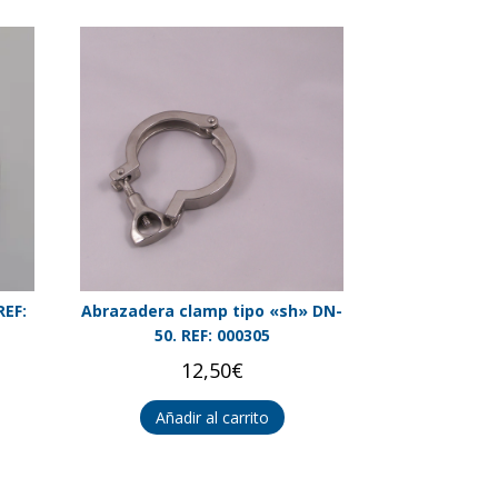
REF:
Abrazadera clamp tipo «sh» DN-
50. REF: 000305
12,50
€
Añadir al carrito