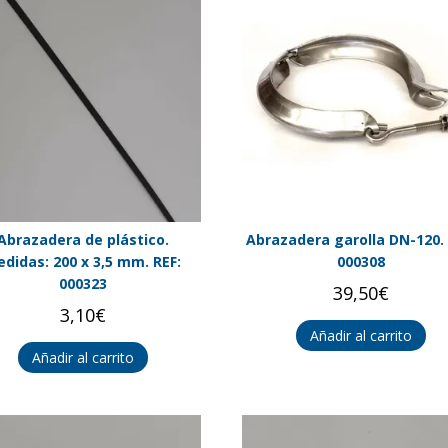
Abrazadera de plástico.
Abrazadera garolla DN-120. 
didas: 200 x 3,5 mm. REF:
000308
000323
39,50
€
3,10
€
Añadir al carrito
Añadir al carrito