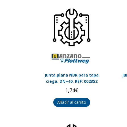
Junta plana NBR para tapa
Ju
ciega. DN=40. REF: 002352
1,74
€
Añadir al carrito