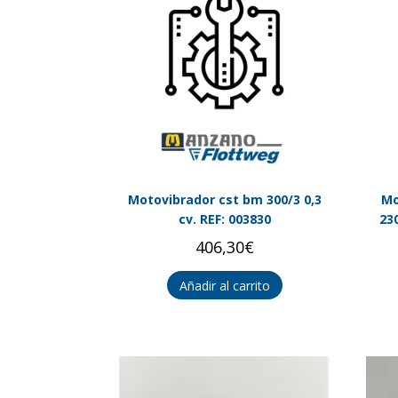
Motovibrador cst bm 300/3 0,3
Mo
cv. REF: 003830
23
406,30
€
Añadir al carrito