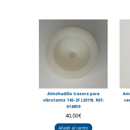
Almohadilla trasera para
Amo
vibrotamiz 145-2F (2019). REF:
cen
014859
40,00
€
Añadir al carrito