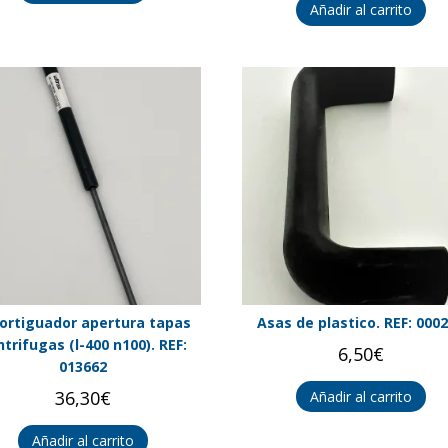
Añadir al carrito
rtiguador apertura tapas
Asas de plastico. REF: 000
trifugas (l-400 n100). REF:
6,50
€
013662
36,30
€
Añadir al carrito
Añadir al carrito