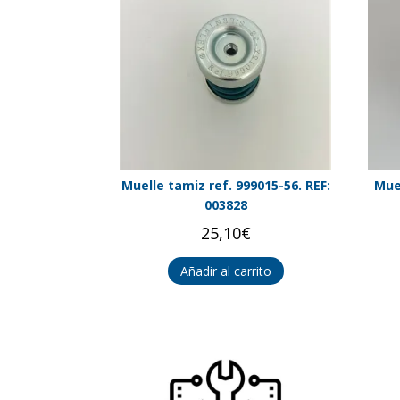
Muelle tamiz ref. 999015-56. REF:
Mue
003828
25,10
€
Añadir al carrito