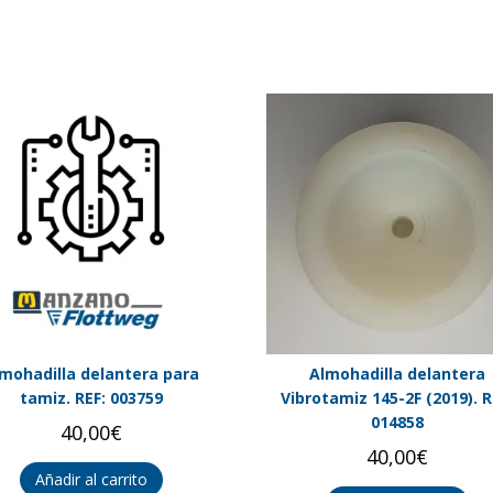
mohadilla delantera para
Almohadilla delantera
tamiz. REF: 003759
Vibrotamiz 145-2F (2019). R
014858
40,00
€
40,00
€
Añadir al carrito