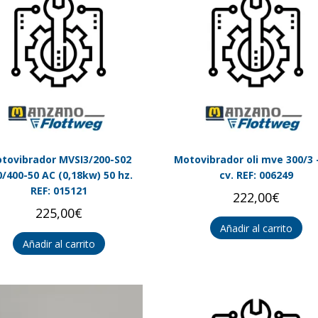
tovibrador MVSI3/200-S02
Motovibrador oli mve 300/3 –
0/400-50 AC (0,18kw) 50 hz.
cv. REF: 006249
REF: 015121
222,00
€
225,00
€
Añadir al carrito
Añadir al carrito