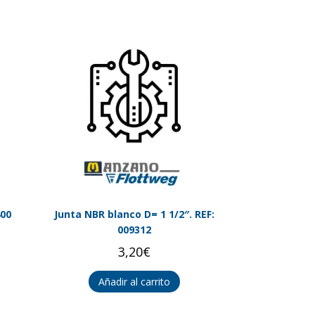
400
Junta NBR blanco D= 1 1/2″. REF:
009312
3,20
€
Añadir al carrito