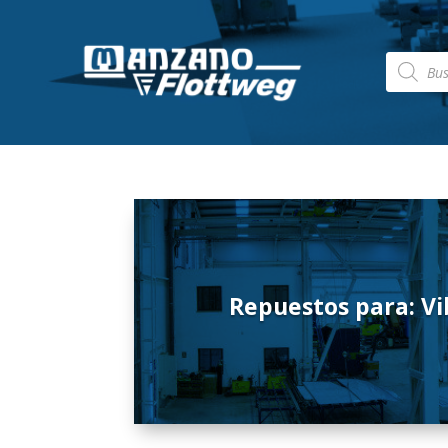
Búsqued
de
producto
Repuestos para: Vib