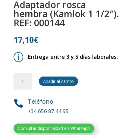
Adaptador rosca
hembra (Kamlok 1 1/2″).
REF: 000144
17,10
€
p
Entrega entre 3 y 5 días laborales.
Adaptador
Añadir al carrito
rosca
hembra
(Kamlok
Teléfono

1
+34 656 87 44 95
1/2").
REF:
000144
Consultar disponibildad en Whatsapp
cantidad