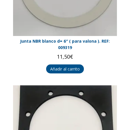
Junta NBR blanco d= 6″ ( para valona ). REF:
009319
11,50
€
Añadir al carrito