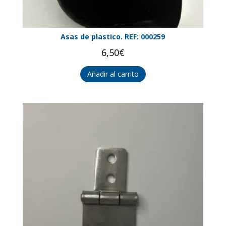
Asas de plastico. REF: 000259
6,50
€
Añadir al carrito