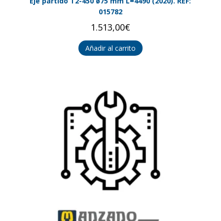
Eje partido T2-450 ø75 mm L=4490 (2020). REF:
015782
1.513,00
€
Añadir al carrito