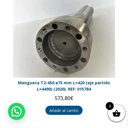
Mangueta T2-450 ø75 mm L=420 (eje partido
L=4490) (2020). REF: 015784
573,80
€
0
Añadir al carrito