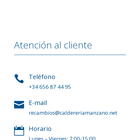
Atención al cliente
Teléfono

+34 656 87 44 95
E-mail

recambios@caldereriamanzano.net
Horario

Lunes – Viernes: 7:00-15:00