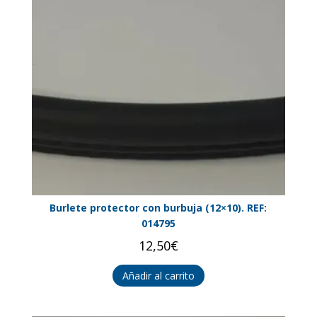
Burlete protector con burbuja (12×10). REF:
014795
12,50
€
Añadir al carrito