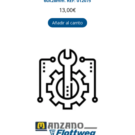
60X28mm. REF: 012075
13,00
€
Añadir al carrito