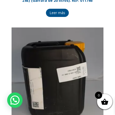
Z6E) (Garrafa de 20 litros). REF: 011746
Leer más
0