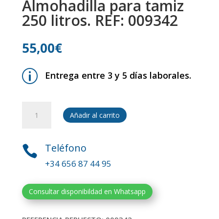
Almohadilla para tamiz
250 litros. REF: 009342
55,00
€
p
Entrega entre 3 y 5 días laborales.
Almohadilla
Añadir al carrito
para
tamiz
250
Teléfono

litros.
+34 656 87 44 95
REF:
009342
cantidad
Consultar disponibildad en Whatsapp