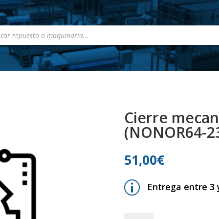
a
s
Cierre meca
(NONOR64-23)
51,00
€
p
Entrega entre 3 y
Cierre