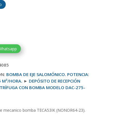
o
 Whatsapp
4085
ON:
BOMBA DE EJE SALOMÓNICO. POTENCIA:
 5 M³/HORA.
►
DEPÓSITO DE RECEPCIÓN
ENTRÍFUGA CON BOMBA MODELO DAC-275-
re mecanico bomba TECA53IK (NONOR64-23).