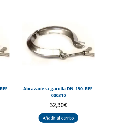
REF:
Abrazadera garolla DN-150. REF:
000310
32,30
€
Añadir al carrito