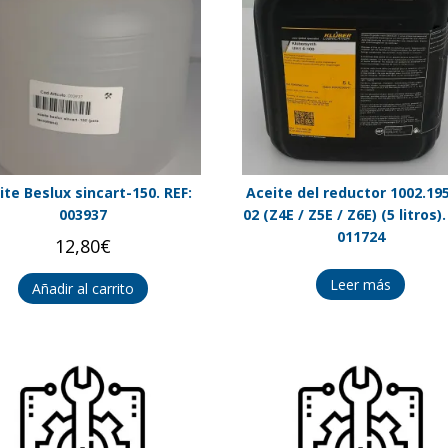
ite Beslux sincart-150. REF:
Aceite del reductor 1002.195
003937
02 (Z4E / Z5E / Z6E) (5 litros).
011724
12,80
€
Leer más
Añadir al carrito