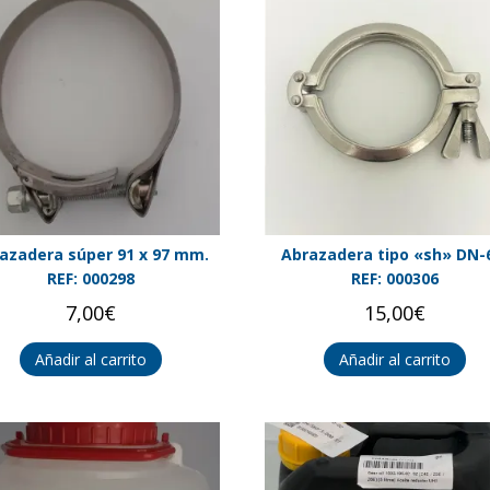
azadera súper 91 x 97 mm.
Abrazadera tipo «sh» DN-
REF: 000298
REF: 000306
7,00
€
15,00
€
Añadir al carrito
Añadir al carrito