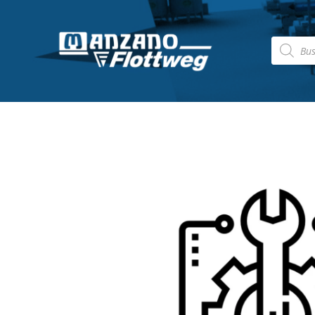
Búsqued
de
producto