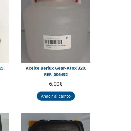
65.
Aceite Berlux Gear-Atox 320.
REF: 006492
6,00
€
Añadir al carrito