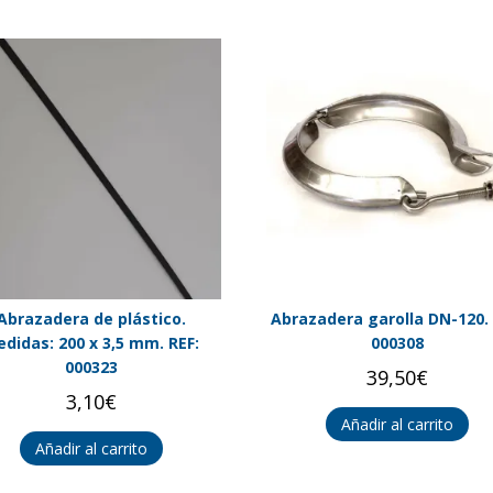
Abrazadera de plástico.
Abrazadera garolla DN-120. 
didas: 200 x 3,5 mm. REF:
000308
000323
39,50
€
3,10
€
Añadir al carrito
Añadir al carrito