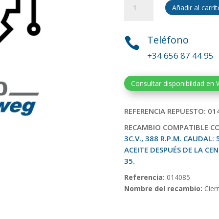
Añadir al carrit
mecanico
bomba
TECA53IK
Teléfono

(NONOR64-
+34 656 87 44 95
23).
REF:
014085
Consultar disponibildad en
cantidad
REFERENCIA REPUESTO: 01
RECAMBIO COMPATIBLE C
3C.V., 388 R.P.M. CAUDAL:
ACEITE DESPUÉS DE LA C
35.
Referencia:
014085
Nombre del recambio:
Cier