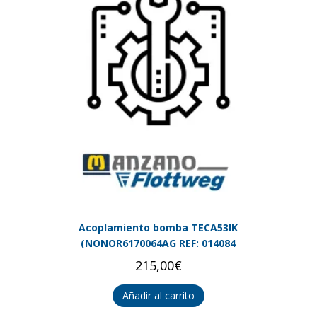
Acoplamiento bomba TECA53IK
(NONOR6170064AG REF: 014084
215,00
€
Añadir al carrito