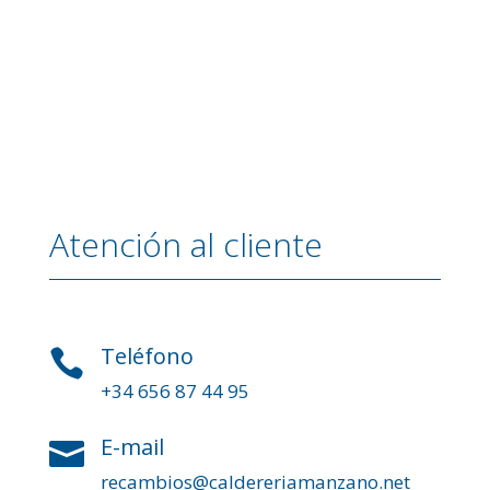
Atención al cliente
Teléfono

+34 656 87 44 95
E-mail

recambios@caldereriamanzano.net